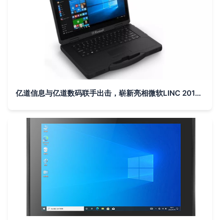
亿道信息与亿道数码联手出击，崭新亮相微软LINC 2019泰国曼谷展会