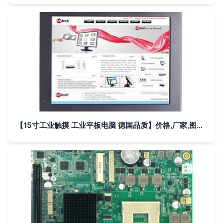
【15寸工业触摸 工业平板电脑 德国品质】价格,厂家,图片,工控电脑产品,深圳市飞帆泰科技-