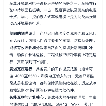
车载环境是对电子设备最严酷的考验之一。车辆在行
驶中持续面临振动、冲击、温度骤变以及复杂的电磁
干扰。华北工控的嵌入式车载电脑正是为此类高强度
动态环境量身打造。
坚固的物理设计
：产品采用高强度金属外壳和无风扇
宽温设计，内部元件通过专业的抗震、防松动处理，
能够有效吸收和分散来自路面的持续振动与瞬时冲
击，确保在长途运输、工程机械或特种车辆上稳定运
行，真正做到“不怕颠”。
宽温宽压运行
：具备宽广的工作温度范围（通常可
达-40℃至85℃）和宽电压输入能力，无论严寒酷
暑或是电压波动，都能保障系统持续在线，适应从冷
藏物流到沙漠矿区等各种极端气候条件。
智能互联与计算核心
：集成强大的多核处理器、丰富
的通信接口（如CAN总线、5G/4G、Wi-Fi、蓝牙）