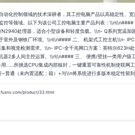
自动化控制领域的技术深耕者，其工控电脑产品以高稳定性、宽
等领域。以下为该公司工控电脑主要产品列表：\\n\\n#### 一
900/N2940处理器，适合小型设备和轻度负载。\\n- Q系列宽温
及钢铁厂环境。\\n\\n#### 二、 机架式工控主机\\n- IP
据采集和视觉检测需求。\\n- IPC-全千兆网口方案：英特尔623H
2多人间主控运算。\\n\\n#### 三、 便携/壁挂—类用户级工控手\
余备用……所挑选CPU集成内部核封，一键重置可靠性机制使联网
~普通（未内置适配；箱）+与\\n将系统进行多版本稳定性留到
v.com/product/33.html