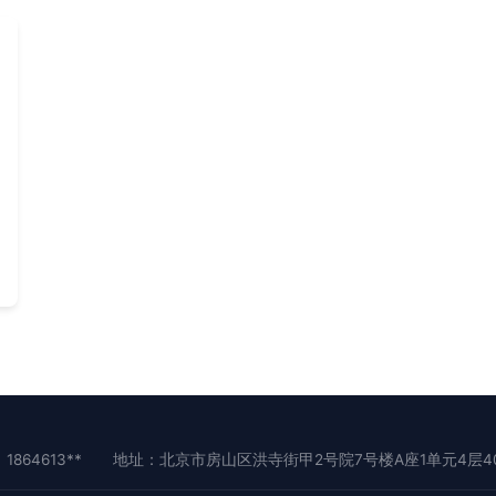
1864613**
地址：北京市房山区洪寺街甲2号院7号楼A座1单元4层40