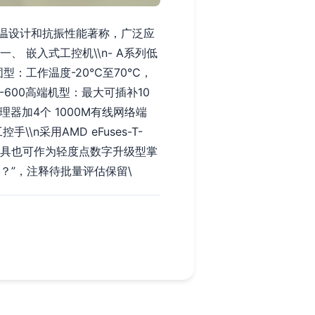
温设计和抗振性能著称，广泛应
、 嵌入式工控机\\n- A系列低
加固型：工作温度-20℃至70℃，
C-600高端机型：最大可插补10
处理器加4个 1000M有线网络端
\n采用AMD eFuses-T-
工具也可作为轻度点数字升级型掌
？”，注释待批量评估保留\