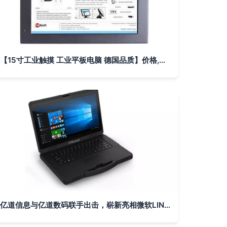
【15寸工业触摸 工业平板电脑 德国品质】价格,厂家,图片,工控电脑产品,深圳市飞帆泰科技-
亿道信息与亿道数码联手出击，崭新亮相微软LINC 2019泰国曼谷展会