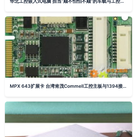
华北工控嵌入式电脑 担当“颠不怕怕不颠”的车载与工控中枢
MPX 643扩展卡 台湾肯茂Commell工控主板与1394接口的卓越之选